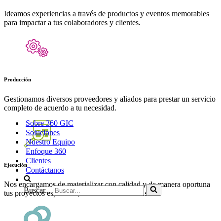
Ideamos experiencias a través de productos y eventos memorables
para impactar a tus colaboradores y clientes.
Producción
Gestionamos diversos proveedores y aliados para prestar un servicio
completo de acuerdo a tu necesidad.
Sobre 360 GIC
Soluciones
Nuestro Equipo
Enfoque 360
Clientes
Ejecución
Contáctanos
Nos encargamos de materializar con calidad y de manera oportuna
Buscar...
tus proyectos especiales, como si fueras tú mismo.​